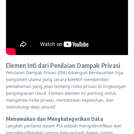
Elemen Inti dari Penilaian Dampak Privasi
Penilaian Dampak Privasi (PIA) dibangun berdasarkan tiga
komponen utama yang secara kolektif memberikan
pemahaman yang jelas tentang risiko privasi di lingkungan
penyimpanan cloud. Elemen-elemen ini penting untuk
mengelola risiko privasi, memastikan kepatuhan, dan
melindungi data sensitif.
Menemukan dan Mengkategorikan Data
Langkah pertama dalam PIA adalah mengidentifikasi dan
mengklasifikasikan semua data pribadi dalam sistem