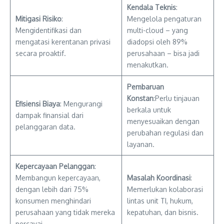
Kendala Teknis
:
Mitigasi Risiko
:
Mengelola pengaturan
Mengidentifikasi dan
multi-cloud – yang
mengatasi kerentanan privasi
diadopsi oleh 89%
secara proaktif.
perusahaan – bisa jadi
menakutkan.
Pembaruan
Konstan
:Perlu tinjauan
Efisiensi Biaya
: Mengurangi
berkala untuk
dampak finansial dari
menyesuaikan dengan
pelanggaran data.
perubahan regulasi dan
layanan.
Kepercayaan Pelanggan
:
Membangun kepercayaan,
Masalah Koordinasi
:
dengan lebih dari 75%
Memerlukan kolaborasi
konsumen menghindari
lintas unit TI, hukum,
perusahaan yang tidak mereka
kepatuhan, dan bisnis.
percayai.