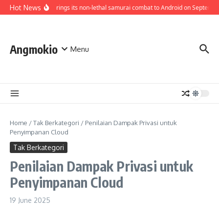
Skip to content
Hot News
Bloodless brings its non-lethal samurai combat to Android on September 
Angmokio
Menu
Home
/
Tak Berkategori
/
Penilaian Dampak Privasi untuk
Penyimpanan Cloud
Tak Berkategori
Penilaian Dampak Privasi untuk
Penyimpanan Cloud
19 June 2025