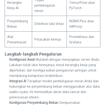
Kerangka
TensorFlow atau
pembelajaran
Kerja AI
PyTorch
mesin
Penyeimbang
NGINX Plus atau
Distribusi lalu lintas
Beban
HAProxy
Alat
Prometheus dan
Pelacakan kinerja
Pemantauan
Grafana
Langkah-langkah Pengaturan
Konfigurasi Awal
Mulailah dengan menyiapkan server Anda.
Lakukan tolok ukur kinerjanya, instal kerangka kerja yang
diperlukan, dan konfigurasikan pengaturan jaringan untuk
mendukung komputasi terdistribusi.
Integrasi AI
Terapkan model pembelajaran mesin Anda dan
hubungkan ke penyeimbang beban menggunakan alur data
waktu nyata. Ini memastikan aliran data lancar dan
pemrosesan efisien.
Konfigurasi Penyeimbang Beban
Sempurnakan