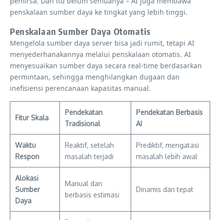
pemirsa. Dan itu belum semuanya – AI juga membawa
penskalaan sumber daya ke tingkat yang lebih tinggi.
Penskalaan Sumber Daya Otomatis
Mengelola sumber daya server bisa jadi rumit, tetapi AI
menyederhanakannya melalui penskalaan otomatis. AI
menyesuaikan sumber daya secara real-time berdasarkan
permintaan, sehingga menghilangkan dugaan dan
inefisiensi perencanaan kapasitas manual.
Pendekatan
Pendekatan Berbasis
Fitur Skala
Tradisional
AI
Waktu
Reaktif, setelah
Prediktif, mengatasi
Respon
masalah terjadi
masalah lebih awal
Alokasi
Manual dan
Sumber
Dinamis dan tepat
berbasis estimasi
Daya