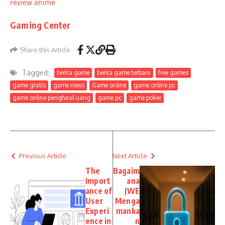
review anime
Gaming Center
Share this Article
Tagged:
berita game
berita game terbaru
free games
game gratis
game news
Game online
game online pc
game online penghasil uang
game pc
game poker
Previous Article
Next Article
The
Bagaim
Import
ana
ance of
JWE
User
Menga
Experi
manka
ence in
n