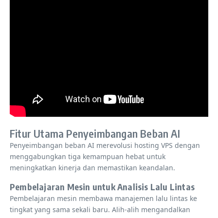
Fitur Utama Penyeimbangan Beban AI
Penyeimbangan beban AI merevolusi hosting VPS dengan
menggabungkan tiga kemampuan hebat untuk
meningkatkan kinerja dan memastikan keandalan.
Pembelajaran Mesin untuk Analisis Lalu Lintas
Pembelajaran mesin membawa manajemen lalu lintas ke
tingkat yang sama sekali baru. Alih-alih mengandalkan