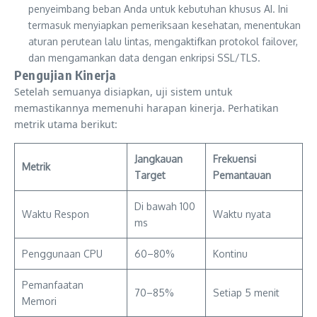
penyeimbang beban Anda untuk kebutuhan khusus AI. Ini
termasuk menyiapkan pemeriksaan kesehatan, menentukan
aturan perutean lalu lintas, mengaktifkan protokol failover,
dan mengamankan data dengan enkripsi SSL/TLS.
Pengujian Kinerja
Setelah semuanya disiapkan, uji sistem untuk
memastikannya memenuhi harapan kinerja. Perhatikan
metrik utama berikut:
Jangkauan
Frekuensi
Metrik
Target
Pemantauan
Di bawah 100
Waktu Respon
Waktu nyata
ms
Penggunaan CPU
60–80%
Kontinu
Pemanfaatan
70–85%
Setiap 5 menit
Memori