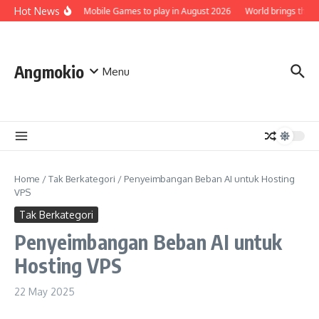
Skip to content
Hot News
Top 5 Best Mobile Games to play in August 2026
World brings the Smu
Angmokio
Menu
Home
/
Tak Berkategori
/
Penyeimbangan Beban AI untuk Hosting
VPS
Tak Berkategori
Penyeimbangan Beban AI untuk
Hosting VPS
22 May 2025