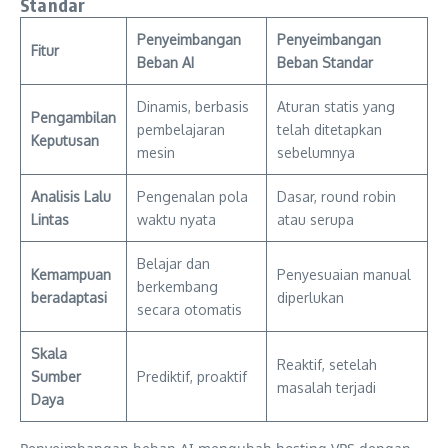
Standar
Penyeimbangan
Penyeimbangan
Fitur
Beban AI
Beban Standar
Dinamis, berbasis
Aturan statis yang
Pengambilan
pembelajaran
telah ditetapkan
Keputusan
mesin
sebelumnya
Analisis Lalu
Pengenalan pola
Dasar, round robin
Lintas
waktu nyata
atau serupa
Belajar dan
Kemampuan
Penyesuaian manual
berkembang
beradaptasi
diperlukan
secara otomatis
Skala
Reaktif, setelah
Sumber
Prediktif, proaktif
masalah terjadi
Daya