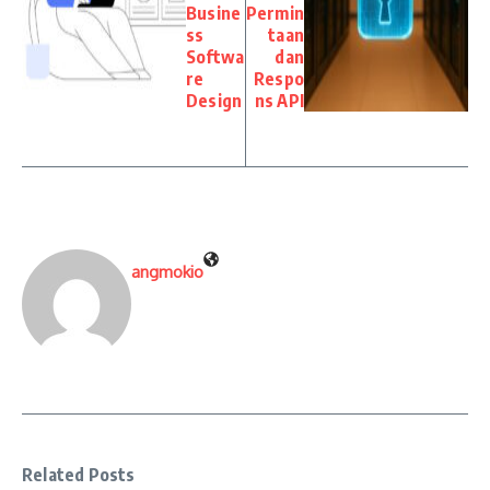
Busine
Permin
ss
taan
Softwa
dan
re
Respo
Design
ns API
angmokio
Related Posts